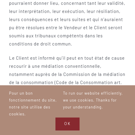
pourraient donner lieu, concernant tant leur validité,
leur interprétation, leur exécution, leur résiliation,
leurs conséquences et leurs suites et qui n’auraient
pu être résolues entre le Vendeur et le Client seront
soumis aux tribunaux compétents dans les
conditions de droit commun.
Le Client est informé qu’il peut en tout état de cause
recourir à une médiation conventionnelle,
notamment auprès de la Commission de la médiation
de la consommation (Code de la Consommation art.
L 612-1) ou à tout mode alternatif de règlement des
Pour un bon
To run our website efficiently,
différends (conciliation, par exemple) en cas de
fonctionnement du site,
we use cookies. Thanks for
contestation.
notre site utilise des
your understanding.
cookies.
ANNEXE 1 – FORMULAIRE DE RETRACTATION
OK