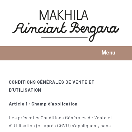
Skip
to
content
Menu
HOMEPAGE
MAKHILA
CONDITIONS GÉNÉRALES
DE VENTE ET
D’UTILISATION
OUR MODELS
Article 1 : Champ d’application
OUR WORKSHOP
Les présentes Conditions Générales de Vente et
KNOW-HOW
d’Utilisation (ci-après CGVU) s’appliquent, sans