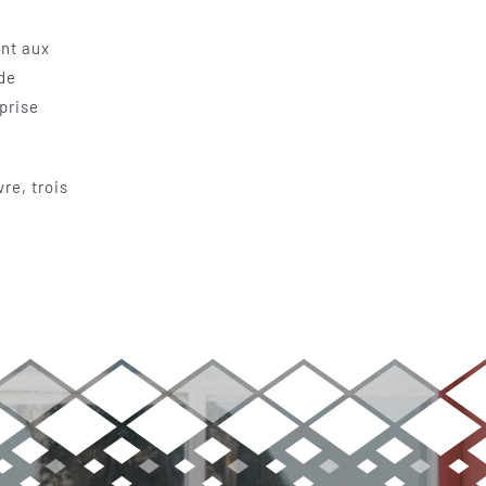
ent aux
 de
prise
re, trois