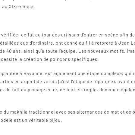
– au XIXe siècle.
é vérifiée, ce fut au tour des artisans d’entrer en scène afin d
taillées que d’ordinaire, ont donné du fil à retordre à Jean L
s de 40 ans, ainsi qu’à toute l’équipe. Les nouveaux motifs, im
cessité la création de poinçons spécifiques.
implantée à Bayonne, est également une étape complexe, qui r
parties en argent de vernis (c’est l’étape de l’épargne), avant 
ge, du fait du placage en or, délicat et fragile, demande égal
ne du makhila traditionnel avec ses alternances de mat et de br
modèle est un véritable bijou.