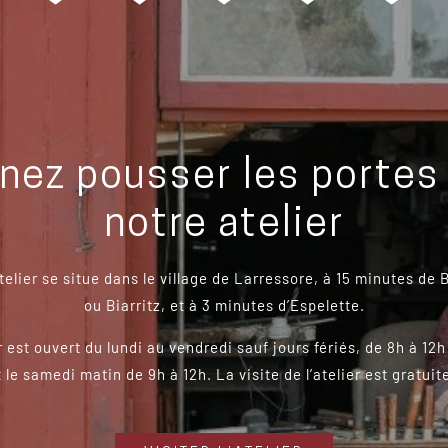
nez pousser les portes
notre atelier
telier se situe dans le village de Larressore, à 15 minutes de
ou Biarritz, et à 3 minutes d’Espelette.
r est ouvert du lundi au vendredi sauf jours fériés, de 8h à 12h
t le samedi matin de 9h à 12h. La visite de l’atelier est gratuite