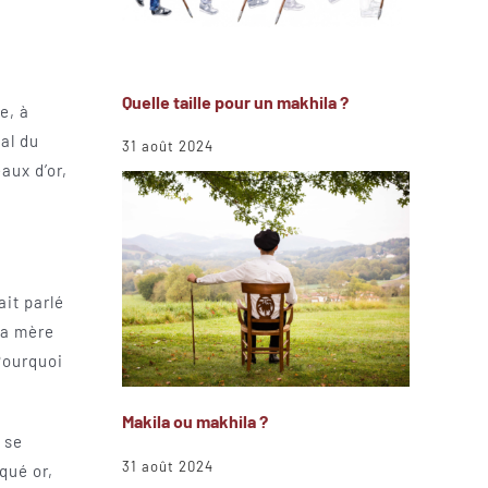
Quelle taille pour un makhila ?
e, à
al du
31 août 2024
aux d’or,
ait parlé
sa mère
 Pourquoi
Makila ou makhila ?
 se
31 août 2024
qué or,