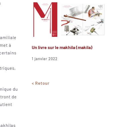
u
familiale
rmet à
Un livre sur le makhila (makila)
 certains
1 janvier 2022
triques,
< Retour
hnique du
ttront de
outient
makhilas