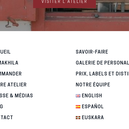
VISITER L’ATELIER
UEIL
SAVOIR-FAIRE
MAKHILA
GALERIE DE PERSONA
MMANDER
PRIX, LABELS ET DIST
RE ATELIER
NOTRE ÉQUIPE
SSE & MÉDIAS
ENGLISH
G
ESPAÑOL
NTACT
EUSKARA