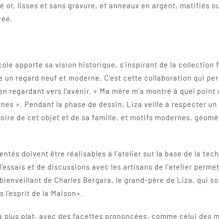
é or, lisses et sans gravure, et anneaux en argent, matifiés o
réé.
ole apporte sa vision historique, s’inspirant de la collection 
 un regard neuf et moderne. C’est cette collaboration qui pe
en regardant vers l’avenir. « Ma mère m’a montré à quel point
nes ». Pendant la phase de dessin, Liza veille à respecter un
toire de cet objet et de sa famille, et motifs modernes, géomé
tés doivent être réalisables à l’atelier sur la base de la tec
ssais et de discussions avec les artisans de l’atelier perme
l bienveillant de Charles Bergara, le grand-père de Liza, qui s
 l’esprit de la Maison».
a plus plat, avec des facettes prononcées, comme celui des 