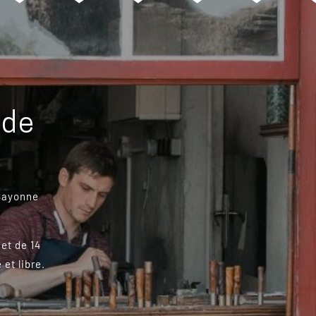
 de
 Bayonne
 et de 14
 et libre.