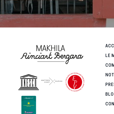
ACC
LE 
CO
NOT
PRE
BLO
CO