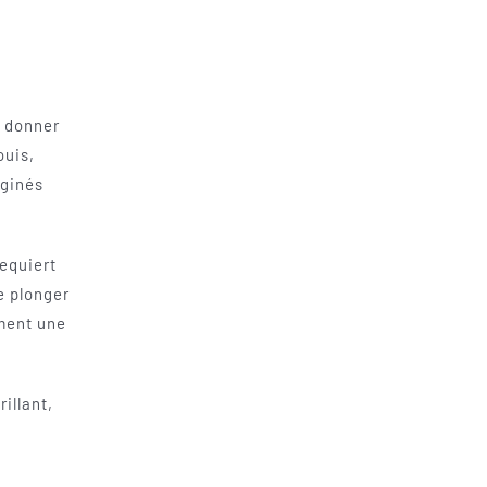
e donner
ouis,
aginés
equiert
de plonger
ement une
illant,