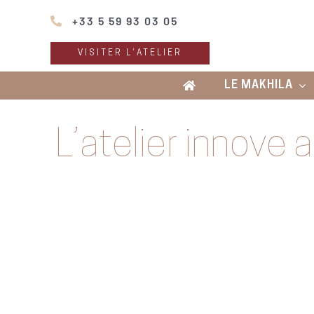
Passer
+33 5 59 93 03 05
au
contenu
VISITER L’ATELIER
LE MAKHILA
L’atelier innove 