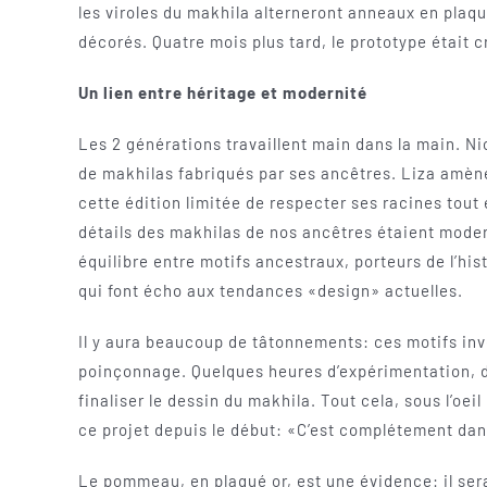
les viroles du makhila alterneront anneaux en plaqu
décorés. Quatre mois plus tard, le prototype était c
Un lien entre héritage et modernité
Les 2 générations travaillent main dans la main. Nic
de makhilas fabriqués par ses ancêtres. Liza amène
cette édition limitée de respecter ses racines tout 
détails des makhilas de nos ancêtres étaient moder
équilibre entre motifs ancestraux, porteurs de l’his
qui font écho aux tendances «design» actuelles.
Il y aura beaucoup de tâtonnements: ces motifs inven
poinçonnage. Quelques heures d’expérimentation, d’e
finaliser le dessin du makhila. Tout cela, sous l’oei
ce projet depuis le début: «C’est complétement dans
Le pommeau, en plaqué or, est une évidence: il ser