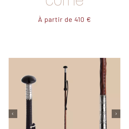
corne
PRESSE & MÉDIAS
BLOG
À partir de
410
€
CONTACT
VOTRE COMMANDE
English
Español
Euskara