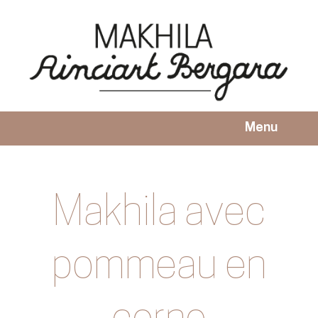
Passer
au
contenu
Menu
ACCUEIL
LE MAKHILA
Makhila avec
COMMANDER
pommeau en
NOTRE ATELIER
SAVOIR-FAIRE